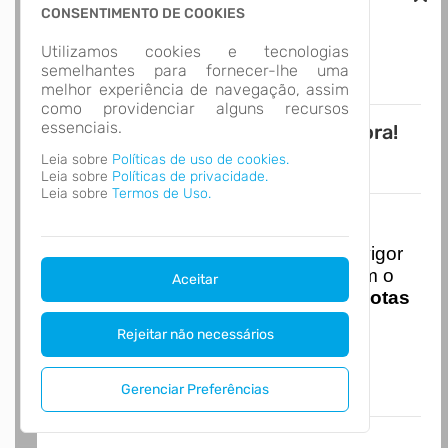
CONSENTIMENTO DE COOKIES
Acesso Gov.br
Utilizamos cookies e tecnologias
semelhantes para fornecer-lhe uma
melhor experiência de navegação, assim
como providenciar alguns recursos
essenciais.
Novo APP Atende.Net! Baixe Agora!
Leia sobre
Políticas de uso de cookies.
Leia sobre
Políticas de privacidade.
Leia sobre
Termos de Uso.
Nota Nacional
I
niciando em
01/01/2026
entra em vigor
a obrigatoriedade de integração com o
Aceitar
Ambiente de Dados Nacional das
Notas
de Serviço Eletrônicas
com isso
Rejeitar não necessários
entraram em vigor
novas regras,
acesse o link abaixo e saiba mais.
Autoatendimento - MUNICÍPIO DE
Gerenciar Preferências
CHAPADÃO DO LAGEADO