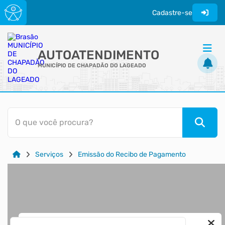
Cadastre-se
AUTOATENDIMENTO
MUNICÍPIO DE CHAPADÃO DO LAGEADO
ACESSO RÁPIDO
O que você procura?
Acessibilidade
Cidadão
Serviços
Emissão do Recibo de Pagamento
Transparência