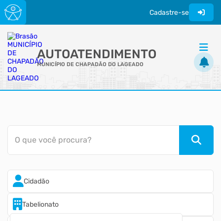
Cadastre-se
AUTOATENDIMENTO
MUNICÍPIO DE CHAPADÃO DO LAGEADO
ACESSO RÁPIDO
Acessibilidade
Cidadão
O que você procura?
Transparência
Cidadão
Tabelionato