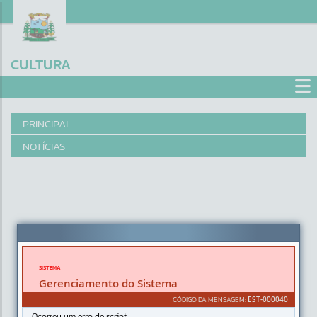
CULTURA
PRINCIPAL
NOTÍCIAS
Erro
SISTEMA
Gerenciamento do Sistema
CÓDIGO DA MENSAGEM:
EST-000040
Ocorreu um erro de script: