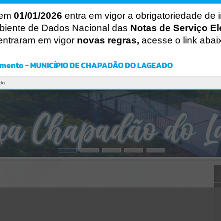
Gerenciamento do Sistema
CÓDIGO DA MENSAGEM:
EST-000040
 em
01/01/2026
entra em vigor a obrigatoriedade de 
Ocorreu um erro de script:
biente de Dados Nacional das
Notas de Serviço El
Uncaught SyntaxError: Unexpected token '('
entraram em vigor
novas regras,
acesse o link abai
https://chapadaodolageado.atende.net/cidadao/pagina/static/bundle
/wpo_index_2_base_l2_portal_editores_sync_5d7eccd060ca923316f
a1d5a6ac70ebc.js?v=72c3955a:47
imento - MUNICÍPIO DE CHAPADÃO DO LAGEADO
Verificar Mais Detalhes
OK
do.