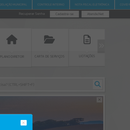
GISLAÇÃO MUNICIPAL
CONTROLE INTERNO
NOTA FISCAL ELETRÔNICA
COVID 1
Recuperar Senha
Cadastre-se
Atende.Net
LICITAÇÕES
GUIA IP
CARTA DE SERVIÇOS
PLANO DIRETOR