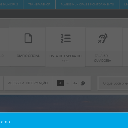
S MUNICIPAIS
TRANSPARÊNCIA
PLANOS MUNICIPAIS E MONITORAMENTO
LE
ND
DIÁRIO OFICIAL
FALA BR -
LISTA DE ESPERA DO
OUVIDORIA
SUS
ACESSO À INFORMAÇÃO
A
A
-
A
+
ACESSO À INFORMAÇÃO
Por favor, aguarde...
Erro
stema
SISTEMA