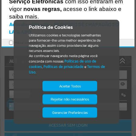
Uncaught SyntaxError: Unexpected token '('
Serviço Eletrônicas
com isso entraram em
https://chapadaodolageado.atende.net/cidadao/pagina/static/bundl
Resultados para
""
vigor
novas regras,
acesse o link abaixo e
e/wpo_index_2_base_l2_portal_editores_sync_5d7eccd060ca92331
6fa1d5a6ac70ebc.js?v=72c3955a:47
saiba mais.
Verificar Mais Detalhes
Autoatendimento - MUNICÍPIO DE CHAPADÃO DO
Portais
Política de Cookies
LAGEADO
OK
Utilizamos cookies e tecnologias semelhantes
Por favor, aguarde...
para fornecer-lhe uma melhor experiência de
Marcar como lido.
navegação, assim como providenciar alguns
NOTÍCIAS
recursos essenciais.
Ao continuar navegando nesta página você
AUTOATENDIMENTO
concorda com nossas
Políticas de uso de
Por favor, aguarde...
cookies
,
Políticas de privacidade
e
Termos de
Uso
.
SUBPORTAIS
Aceitar Todos
Entrar
Por favor, aguarde...
Rejeitar não necessários
Isto significa que diversos recursos
OU
providenciados poderão não estar
disponíveis.
Gerenciar Preferências
SERVIÇOS
Cadastre-se
|
Recuperar Senha
ACESSAR SEM LOGIN
Por favor, aguarde...