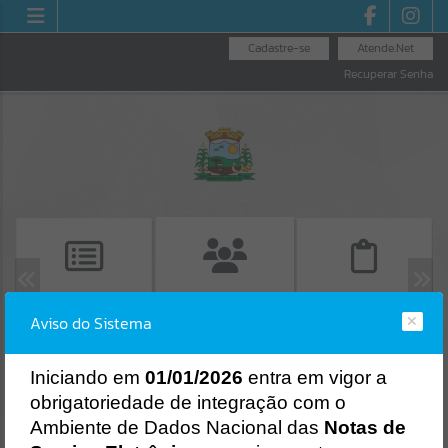
Cadastre-se
Atende.Net
Recuperar Senha
CONSULTA DE
EMISSÃO DE CND
EMISSÃO DE
Aviso do Sistema
PROTOCOLO
PROTOCOLO
Erro
I
niciando em
01/01/2026
entra em vigor a
SISTEMA
Gerenciamento do Sistema
obrigatoriedade de integração com o
CÓDIGO DA MENSAGEM:
EST-000040
Ambiente de Dados Nacional das
Notas de
Ocorreu um erro de script: