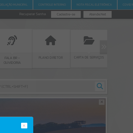
GISLAÇÃO MUNICIPAL
CONTROLE INTERNO
NOTA FISCAL ELETRÔNICA
COVID 1
Recuperar Senha
Cadastre-se
Atende.Net
LICITAÇÕES
CARTA DE SERVIÇOS
PLANO DIRETOR