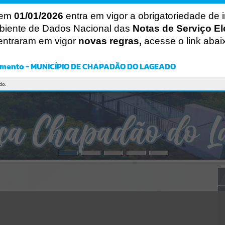
Gerenciamento do Sistema
CÓDIGO DA MENSAGEM:
EST-000040
 em
01/01/2026
entra em vigor a obrigatoriedade de 
Ocorreu um erro de script:
biente de Dados Nacional das
Notas de Serviço El
Uncaught SyntaxError: Unexpected token '('
entraram em vigor
novas regras,
acesse o link abai
https://chapadaodolageado.atende.net/cidadao/pagina/static/bundle
/wpo_index_2_base_l2_portal_editores_sync_5d7eccd060ca923316f
a1d5a6ac70ebc.js?v=72c3955a:47
imento - MUNICÍPIO DE CHAPADÃO DO LAGEADO
Verificar Mais Detalhes
OK
do.