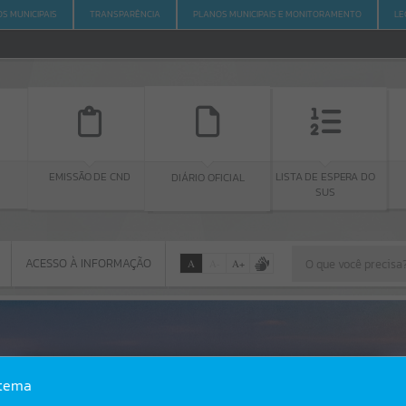
S MUNICIPAIS
TRANSPARÊNCIA
PLANOS MUNICIPAIS E MONITORAMENTO
LE
ÃO DE CND
DIÁRIO OFICIAL
FALA BR -
LISTA DE ESPERA DO
OUVIDORIA
SUS
ACESSO À INFORMAÇÃO
A
A
-
A
+
ACESSO À INFORMAÇÃO
Por favor, aguarde...
Erro
stema
SISTEMA