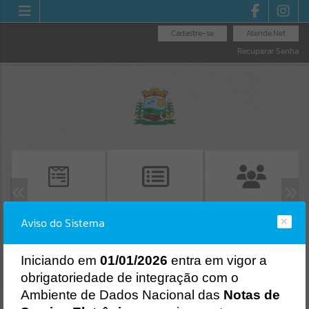
Cadastre-se
Atende.Net
Recuperar Senha
PORTAL DO
EMISSÃO DE
CONSULTA DE
Aviso do Sistema
SERVIDOR
PROTOCOLO
PROTOCOLO
Erro
I
niciando em
01/01/2026
entra em vigor a
SISTEMA
Gerenciamento do Sistema
obrigatoriedade de integração com o
CÓDIGO DA MENSAGEM:
EST-000040
Ambiente de Dados Nacional das
Notas de
Ocorreu um erro de script: