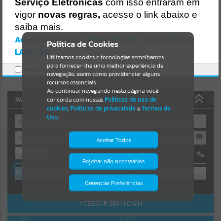
Uncaught SyntaxError: Unexpected token '('
Serviço Eletrônicas
com isso entraram em
https://chapadaodolageado.atende.net/cidadao/pagina/static/bundl
Resultados para
""
vigor
novas regras,
acesse o link abaixo e
e/wpo_index_2_base_l2_portal_editores_sync_5d7eccd060ca92331
6fa1d5a6ac70ebc.js?v=72c3955a:47
saiba mais.
Verificar Mais Detalhes
Autoatendimento - MUNICÍPIO DE CHAPADÃO DO
Portais
Política de Cookies
LAGEADO
OK
Utilizamos cookies e tecnologias semelhantes
Por favor, aguarde...
para fornecer-lhe uma melhor experiência de
Marcar como lido.
navegação, assim como providenciar alguns
NOTÍCIAS
recursos essenciais.
Ao continuar navegando nesta página você
AUTOATENDIMENTO
concorda com nossas
Políticas de uso de
Por favor, aguarde...
cookies
,
Políticas de privacidade
e
Termos de
Uso
.
SUBPORTAIS
Aceitar Todos
Entrar
Por favor, aguarde...
Rejeitar não necessários
Isto significa que diversos recursos
OU
providenciados poderão não estar
disponíveis.
Gerenciar Preferências
SERVIÇOS
Cadastre-se
|
Recuperar Senha
ACESSAR SEM LOGIN
Por favor, aguarde...