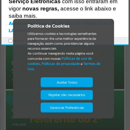
Uncaught SyntaxError: Unexpected token '('
Serviço Eletrônicas
com isso entraram em
https://chapadaodolageado.atende.net/static/bundle/wpo_index_2_
Resultados para
""
vigor
novas regras,
acesse o link abaixo e
base_l2_portal_editores_sync_5d7eccd060ca923316fa1d5a6ac70ebc
.js?v=72c3955a:47
saiba mais.
Verificar Mais Detalhes
Autoatendimento - MUNICÍPIO DE CHAPADÃO DO
Portais
Política de Cookies
LAGEADO
OK
Utilizamos cookies e tecnologias semelhantes
Por favor, aguarde...
para fornecer-lhe uma melhor experiência de
Marcar como lido.
navegação, assim como providenciar alguns
NOTÍCIAS
recursos essenciais.
Ao continuar navegando nesta página você
concorda com nossas
Políticas de uso de
Por favor, aguarde...
EDITAL DE PROCESSO SELETIVO
cookies
,
Políticas de privacidade
e
Termos de
Uso
.
SIMPLIFICADO Nº 04/2026
SUBPORTAIS
13/07/2026
Aceitar Todos
Por favor, aguarde...
Rejeitar não necessários
Isto significa que diversos recursos
providenciados poderão não estar
disponíveis.
Gerenciar Preferências
SERVIÇOS
Programa Bolsa Universitária referente ao 2º
semestre de 2026.
Por favor, aguarde...
17/06/2026