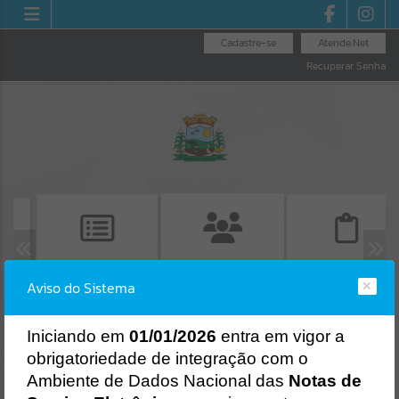
Cadastre-se
Atende.Net
Recuperar Senha
CONSULTA DE
EMISSÃO DE CND
EMISSÃO DE
Aviso do Sistema
PROTOCOLO
PROTOCOLO
Erro
I
niciando em
01/01/2026
entra em vigor a
SISTEMA
Gerenciamento do Sistema
obrigatoriedade de integração com o
CÓDIGO DA MENSAGEM:
EST-000040
Ambiente de Dados Nacional das
Notas de
Ocorreu um erro de script: