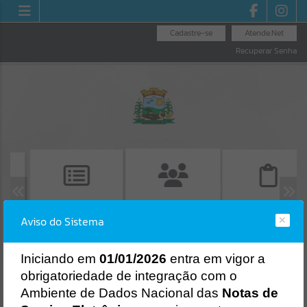
Cadastre-se
Atende.Net
Recuperar Senha
CONSULTA DE
EMISSÃO DE CND
EMISSÃO DE
Aviso do Sistema
PROTOCOLO
Erro
PROTOCOLO
SISTEMA
Gerenciamento do Sistema
I
niciando em
01/01/2026
entra em vigor a
obrigatoriedade de integração com o
CÓDIGO DA MENSAGEM:
EST-000040
Ocorreu um erro de script:
Ambiente de Dados Nacional das
Notas de
Uncaught SyntaxError: Unexpected token '('