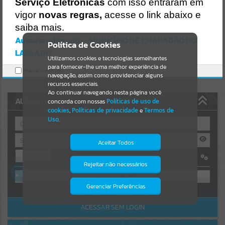
Serviço Eletrônicas
com isso entraram em
https://chapadaodolageado.atende.net/https:/chapadaodolageado.at
ende.net/cidadao/pagina/bolsa-universitaria-
Resultados para
""
vigor
novas regras,
acesse o link abaixo e
2022/static/bundle/wpo_index_2_base_l2_portal_editores_sync_5d
saiba mais.
7eccd060ca923316fa1d5a6ac70ebc.js?v=72c3955a:47
Autoatendimento - MUNICÍPIO DE CHAPADÃO DO
Portais
Verificar Mais Detalhes
Política de Cookies
LAGEADO
OK
Utilizamos cookies e tecnologias semelhantes
Por favor, aguarde...
para fornecer-lhe uma melhor experiência de
Marcar como lido.
navegação, assim como providenciar alguns
NOTÍCIAS
recursos essenciais.
Ao continuar navegando nesta página você
AUTOATENDIMENTO
concorda com nossas
Políticas de uso de
Por favor, aguarde...
cookies
,
Políticas de privacidade
e
Termos de
Uso
.
SUBPORTAIS
Aceitar Todos
Entrar
Por favor, aguarde...
Rejeitar não necessários
Isto significa que diversos recursos
OU
providenciados poderão não estar
disponíveis.
Gerenciar Preferências
SERVIÇOS
Cadastre-se
|
Recuperar Senha
ACESSAR SEM LOGIN
Por favor, aguarde...